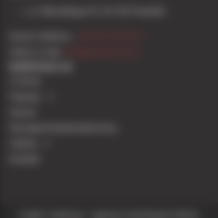
ul. Sikorskiego 81, 63-100 Psarskie
Numer telefonu:
+48 612 835 657
Adres e-mail:
info@quadysrem.pl
NAWIGACJA
O firmie
Pojazdy
Serwis
Wynajem/Szkolenia/Eventy
Galeria
Kontakt
Projekt i realiazcja –
Agencja marketingowa Pikseo