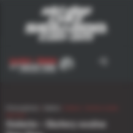
Strona główna
»
Galeria
»
Galeria – Skutery wodne
Sea-Doo
Galeria – Skutery wodne